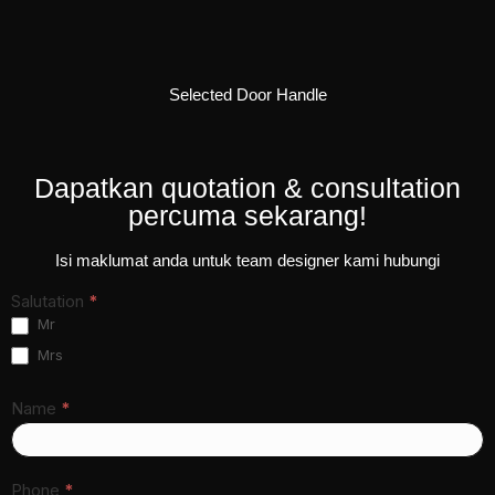
Selected Door Handle
Dapatkan quotation & consultation
percuma sekarang!
Isi maklumat anda untuk team designer kami hubungi
Contact
Salutation
*
Form
Mr
Bad ver.
Mrs
4
Name
*
Phone
*