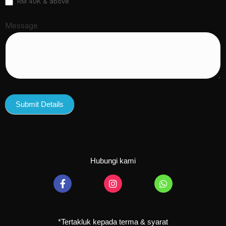
RM 40K & above
Message
Submit Details
Hubungi kami
*Tertakluk kepada terma & syarat