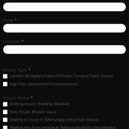
Email
*
Location
*
Cover Kuala Lumpur & Selangor only
House Type
*
Landed (Bungalow/Semi-D/Cluster/Terrace/Town House)
High Rise (Apartment/Condominuium)
House Status
*
Existing House (Sedang diduduki)
New House (Rumah baru)
Waiting to move-in (Menunggu berpindah masuk)
Waiting key from developer (Menunggu kunci dari pemaju)