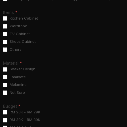
Items
*
Kitchen Cabinet
Wardrobe
TV Cabinet
Shoes Cabinet
Others
Material
*
Shaker Design
Laminate
Melamine
Not Sure
Budget
*
RM 20K - RM 29K
RM 30K - RM 39K