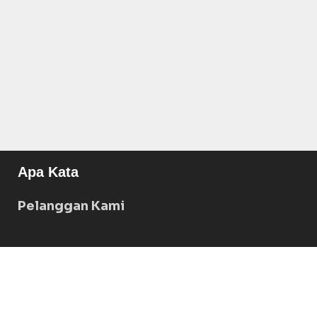
Apa Kata
Pelanggan Kami