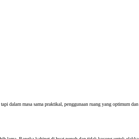
 tapi dalam masa sama praktikal, penggunaan ruang yang optimum dan 
n lebih lama. Rangka kabinet di buat penuh dan tidak kosong untuk ela