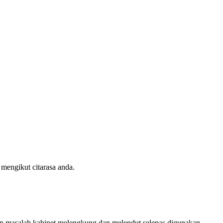
mengikut citarasa anda.
kkan masalah kabinet melengkung dan melendut selepas digunakan.