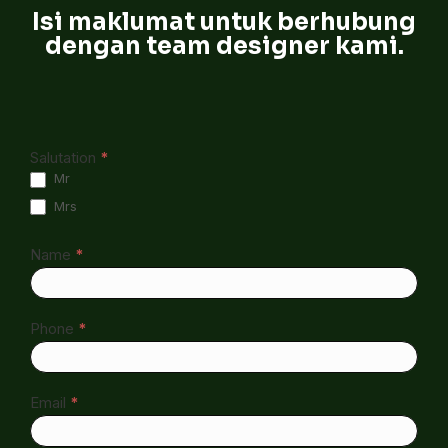
Isi maklumat untuk berhubung
dengan team designer kami.
Contact
Salutation
*
Form
Mr
Bad All
Mrs
New LP
Name
*
Phone
*
Email
*