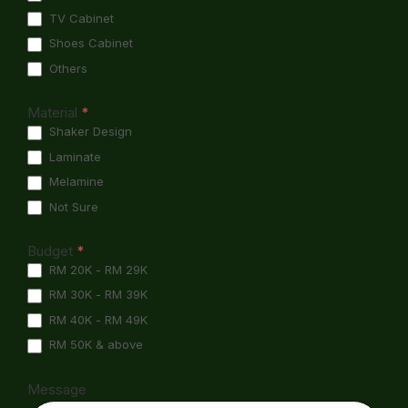
TV Cabinet
Shoes Cabinet
Others
Material
*
Shaker Design
Laminate
Melamine
Not Sure
Budget
*
RM 20K - RM 29K
RM 30K - RM 39K
RM 40K - RM 49K
RM 50K & above
Message