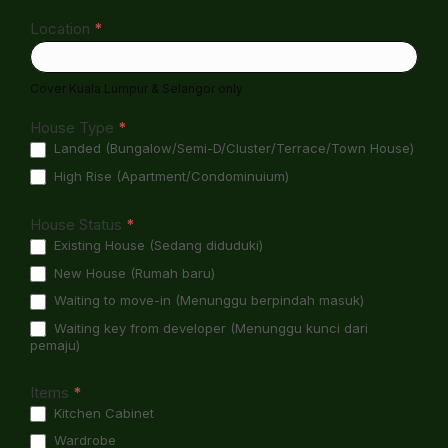
Location
*
Cover Kuala Lumpur & Selangor only
House Type
*
Landed (Bungalow/Semi-D/Cluster/Terrace/Town House)
High Rise (Apartment/Condominuium)
House Status
*
Existing House (Sedang diduduki)
New House (Rumah baru)
Waiting to move-in (Menunggu berpindah masuk)
Waiting key from developer (Menunggu kunci dari
pemaju)
Items
*
Kitchen Cabinet
Wardrobe